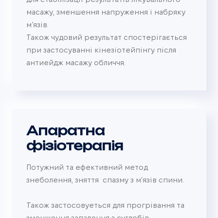
масажу, зменшення напруження і набряку
м‘язів.
Також чудовий результат спостерігається
при застосуванні кінезіотейпінгу після
антиейдж масажу обличчя.
Апаратна
фізіотерапія
Потужний та ефективний метод
знеболення, зняття
спазму з м’язів спини.
Також застосовуеться для прогрівання та
зменшення запалення з суглобів.