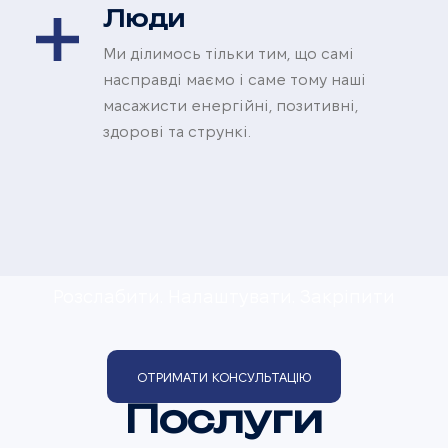
Люди
Ми ділимось тільки тим, що самі
насправді маємо і саме тому наші
масажисти енергійні, позитивні,
остеопатія
здорові та стрункі.
масаж
плюс
Розслабити. Налаштувати. Закріпити
ОТРИМАТИ КОНСУЛЬТАЦІЮ
Послуги