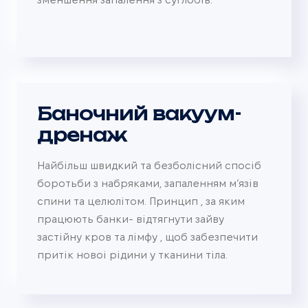
Баночний вакуум-
дренаж
Найбільш швидкий та безболісний спосіб
боротьби з набряками, запаленням м‘язів
спини та целюлітом. Принцип , за яким
працюють банки- відтягнути зайву
застійну кров та лімфу , щоб забезпечити
притік новоі рідини у тканини тіла.