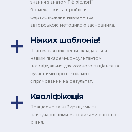
знання з анатомії, фізіології,
біомеханіки та пройшли
сертифіковане навчання за
авторською методикою засновника
центру Огарко Дмитра.
Ніяких шаблонів!
План масажних сесій складається
нашим лікарем-консультантом
індивідуально для кожного пацієнта за
сучасними протоколами і
спрямований на результат.
Кваліфікація
Працюємо за найкращими та
найсучаснішими методиками світового
рівня.